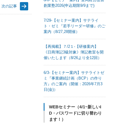
創業塾2026(申込期限9/9まで)
次の記事
7/29-【セミナー案内】サテライ
ト・ゼミ『若手リーダー研修』のご
案内（8/27,28開催）
【再掲載】７/2１-【研修案内】
《日商簿記3級対象》簿記教室を開
催いたします（8/26より全12回）
6/3-【セミナー案内】サテライトゼ
ミ『事業継続計画（BCP）の作り
方』のご案内（開催：2026年7月3
日(金)）
WEBセミナー（4/1~新しいI
D・パスワードに切り替わり
ます！）