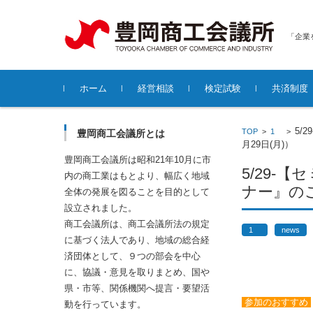
「企業
コンテンツに移動
ホーム
経営相談
検定試験
共済制度
各種無料経営相談について
5/
TOP
>
1
>
豊岡商工会議所とは
月29日(月)）
豊岡商工会議所は昭和21年10月に市
5/29-
内の商工業はもとより、幅広く地域
ナー』のご
全体の発展を図ることを目的として
設立されました。
商工会議所は、商工会議所法の規定
1
news
に基づく法人であり、地域の総合経
済団体として、９つの部会を中心
に、協議・意見を取りまとめ、国や
県・市等、関係機関へ提言・要望活
参加のおすすめ
動を行っています。