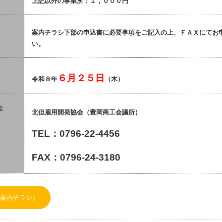
上記以外の事業所：１，０００円
案内チラシ下部の申込書に必要事項をご記入の上、ＦＡＸにてお
い。
６月２５日
令和８年
（木）
先
北但雇用開発協会（豊岡商工会議所）
TEL：0796-22-4456
FAX：0796-24-3180
（案内チラシ）