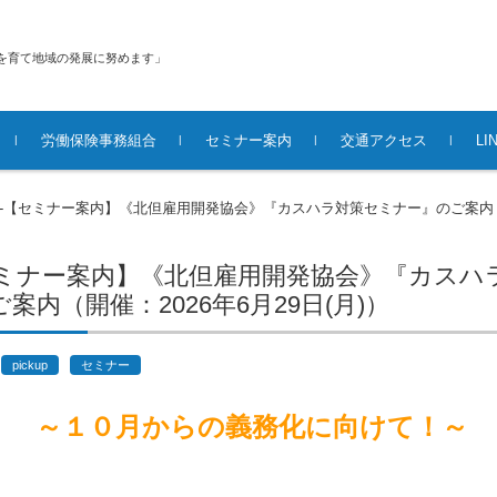
を育て地域の発展に努めます」
労働保険事務組合
セミナー案内
交通アクセス
L
29-【セミナー案内】《北但雇用開発協会》『カスハラ対策セミナー』のご案内（
【セミナー案内】《北但雇用開発協会》『カス
案内（開催：2026年6月29日(月)）
pickup
セミナー
～１０月からの義務化に向けて！～