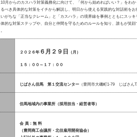
10月からのカスハラ対策義務化に向けて、「何から始めればいい？」をわか
とるべき具体的な対策をイチから解説し、明日から使える実践的な対話術をお
いがちな「正当なクレーム」と「カスハラ」の境界線を事例とともにスッキ
具体的な対策ステップや、自分と仲間を守るためのルールを知り、誰もが笑顔
う。
６月２９日
２０２６年
（月）
１５：００～１７：００
じばさん但馬 第１交流センター
（豊岡市大磯町1-79 じばさんT
但馬地域内の事業所（採用担当・経営者等）
会 員：無 料
（豊岡商工会議所・北但雇用開発協会）