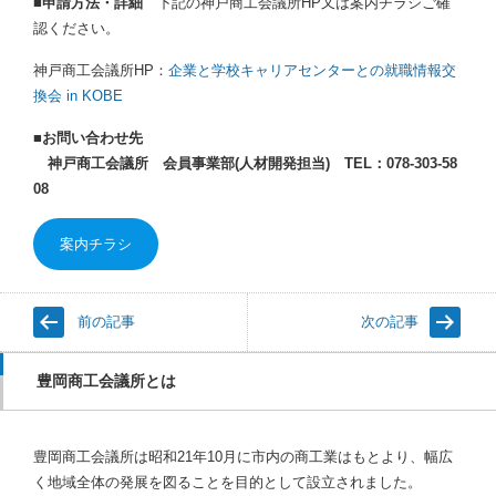
■申請方法・詳細
下記の神戸商工会議所HP又は案内チラシご確
認ください。
神戸商工会議所HP：
企業と学校キャリアセンターとの就職情報交
換会 in KOBE
■お問い合わせ先
神戸商工会議所 会員事業部(人材開発担当) TEL：078-303-58
08
案内チラシ
前の記事
次の記事
豊岡商工会議所とは
豊岡商工会議所は昭和21年10月に市内の商工業はもとより、幅広
く地域全体の発展を図ることを目的として設立されました。