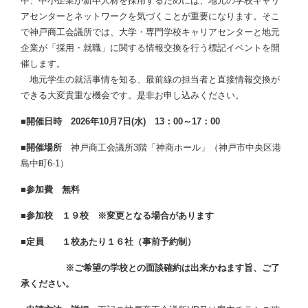
中、中小企業が新卒人材を採用するためには、地元の学校キャリ
アセンターとネットワークを気づくことが重要になります。そこ
で神戸商工会議所では、大学・専門学校キャリアセンターと地元
企業が「採用・就職」に関する情報交換を行う標記イベントを開
催します。
地元学生の就活事情を知る、最前線の担当者と直接情報交換が
できる大変貴重な機会です。是非お申し込みください。
■開催日時 2026年10月7日(水) 13：00～17：00
■開催場所
神戸商⼯会議所3階「神商ホール」（神戸市中央区港
島中町6-1）
■参加費 無料
■参加校 １９校 ※変更となる場合があります
■定員 １校あたり１６社（事前予約制）
※ご希望の学校との面談確約は出来かねます旨、ご了
承ください。