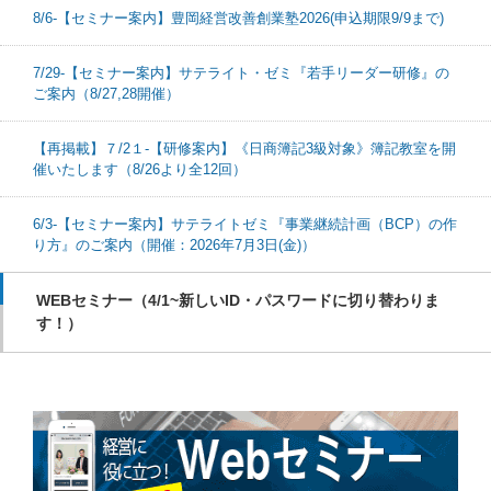
8/6-【セミナー案内】豊岡経営改善創業塾2026(申込期限9/9まで)
7/29-【セミナー案内】サテライト・ゼミ『若手リーダー研修』の
ご案内（8/27,28開催）
【再掲載】７/2１-【研修案内】《日商簿記3級対象》簿記教室を開
催いたします（8/26より全12回）
6/3-【セミナー案内】サテライトゼミ『事業継続計画（BCP）の作
り方』のご案内（開催：2026年7月3日(金)）
WEBセミナー（4/1~新しいID・パスワードに切り替わりま
す！）