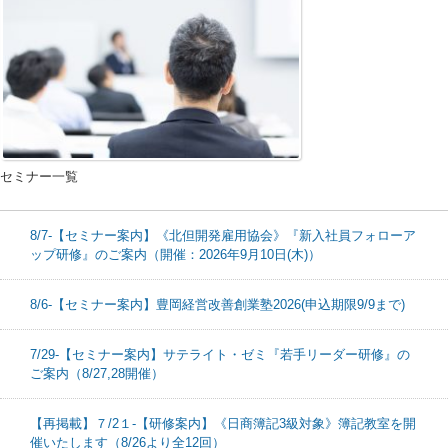
セミナー一覧
8/7-【セミナー案内】《北但開発雇用協会》『新入社員フォローア
ップ研修』のご案内（開催：2026年9月10日(木)）
8/6-【セミナー案内】豊岡経営改善創業塾2026(申込期限9/9まで)
7/29-【セミナー案内】サテライト・ゼミ『若手リーダー研修』の
ご案内（8/27,28開催）
【再掲載】７/2１-【研修案内】《日商簿記3級対象》簿記教室を開
催いたします（8/26より全12回）