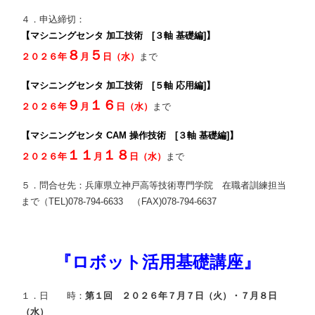
４．申込締切：
【マシニングセンタ 加工技術 [３軸 基礎編]】
８
５
２０２６年
月
日
（水）
まで
【マシニングセンタ 加工技術 [５軸 応用編]】
９
１６
２０２６年
月
日（水）
まで
【マシニングセンタ CAM 操作技術 [３軸 基礎編]】
１１
１８
２０２６年
月
日（水）
まで
５．問合せ先：兵庫県立神戸高等技術専門学院 在職者訓練担当
まで（TEL)078-794-6633 （FAX)078-794-6637
『ロボット活用基礎講座』
１．日 時：
第１回 ２０２６年７月７日（火）・７月８日
（水）