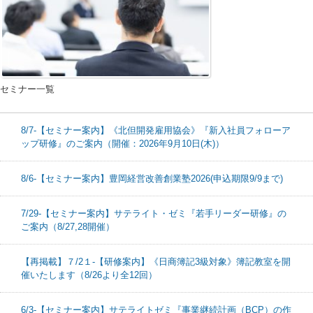
セミナー一覧
8/7-【セミナー案内】《北但開発雇用協会》『新入社員フォローア
ップ研修』のご案内（開催：2026年9月10日(木)）
8/6-【セミナー案内】豊岡経営改善創業塾2026(申込期限9/9まで)
7/29-【セミナー案内】サテライト・ゼミ『若手リーダー研修』の
ご案内（8/27,28開催）
【再掲載】７/2１-【研修案内】《日商簿記3級対象》簿記教室を開
催いたします（8/26より全12回）
6/3-【セミナー案内】サテライトゼミ『事業継続計画（BCP）の作