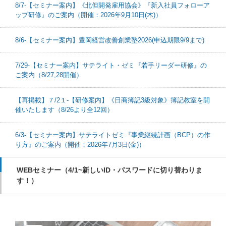
8/7-【セミナー案内】《北但開発雇用協会》『新入社員フォローア
ップ研修』のご案内（開催：2026年9月10日(木)）
8/6-【セミナー案内】豊岡経営改善創業塾2026(申込期限9/9まで)
7/29-【セミナー案内】サテライト・ゼミ『若手リーダー研修』の
ご案内（8/27,28開催）
【再掲載】７/2１-【研修案内】《日商簿記3級対象》簿記教室を開
催いたします（8/26より全12回）
6/3-【セミナー案内】サテライトゼミ『事業継続計画（BCP）の作
り方』のご案内（開催：2026年7月3日(金)）
WEBセミナー（4/1~新しいID・パスワードに切り替わりま
す！）