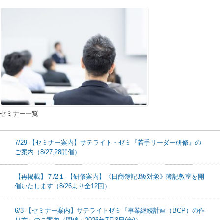
セミナー一覧
7/29-【セミナー案内】サテライト・ゼミ『若手リーダー研修』の
ご案内（8/27,28開催）
【再掲載】７/2１-【研修案内】《日商簿記3級対象》簿記教室を開
催いたします（8/26より全12回）
6/3-【セミナー案内】サテライトゼミ『事業継続計画（BCP）の作
り方』のご案内（開催：2026年7月3日(金)）