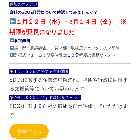
参加のオススメ
自社のSDGs経営について確認してみませんか？
１月２２日（水）～3月１４日（金） ※
期限が延長になりました
参加無料
第１部「意識調査」、第２部「取組度チェック」の２部制
選択式フォームで所要時間は
１０分
程度の簡易なテスト
第１部 SDGsに関する意識調査
SDGsに関する企業の理解の他、課題や行政に期待す
る支援策等についてお尋ねします。
第２部 SDGsに関する取組度チェック
SDGsに関する自社の取組を自己評価していただきま
す。
詳細はこちら