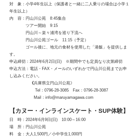
対 象：小学4年生以上（保護者と一緒に二人乗りの場合は小学１
年生以上）
内 容：円山川公苑 8:45集合
ツアー開始 9:15
円山川～楽々浦湾を巡り下流へ
円山川公苑ゴール 11:15（予定）
ゴール後に、地元の食材を使用した「港飯」を提供しま
す。
申込締切：2024年6月2日(日) ※期間中でも定員なり次第締切
申込方法：電話・FAX・メールのいずれかで円山川公苑までお申
し込みください。
《
兵庫県立円山川公苑》
Tel：0796-28-3085 Fax：0796-28-3087
Mail：info@maruyamagawa.com
【カヌー・インラインスケート・SUP体験】
日 時：2024年6月9日(日) 10:00～16:00
場 所：円山川公苑
料 金：大人1,500円／小中学生1,000円