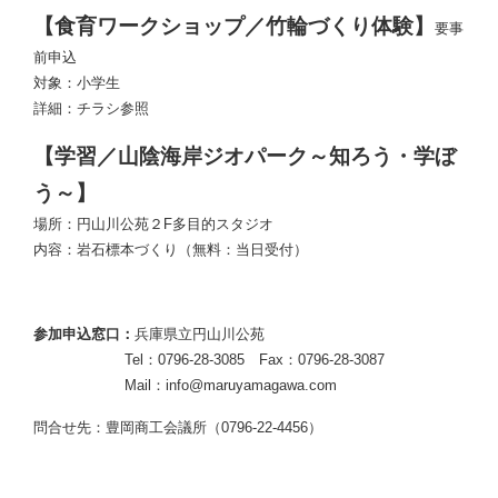
【食育ワークショップ／竹輪づくり体験】
要事
前申込
対象：小学生
詳細：チラシ参照
【学習／山陰海岸ジオパーク～知ろう・学ぼ
う～】
場所：円山川公苑２F多目的スタジオ
内容：岩石標本づくり（無料：当日受付）
参加申込窓口：
兵庫県立円山川公苑
Tel：0796-28-3085 Fax：0796-28-3087
Mail：info@maruyamagawa.com
問合せ先：豊岡商工会議所（0796-22-4456）