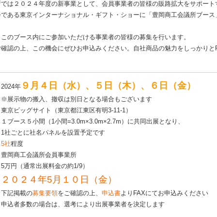
では２０２４年度の新事業として、会員事業者の皆様の販路拡大をサポート
会である東京インターナショナル・ギフト・ショーに「豊岡商工会議所ブース
このブース内にご参加いただける事業者の皆様の募集を行います。
確認の上、この機会にぜひお申込みください。自社商品の魅力をしっかりと
９月４日（水）、５日（木）、６日（金）
024年
搬入、撤収は別日となる場合もございます
東京ビッグサイト（東京都江東区有明3-11-1）
ブース５小間（1小間=3.0m×3.0m×2.7m）に共同出展となり、
社名パネルを設置予定です
5社
程度
豊岡商工会議所会員事業所
5万円（通常出展料金の約1/9）
２０２４年5月１０日（金）
下記掲載の
募集要領
をご確認の上、
申込書
よりFAXにてお申込みください
の場合は、選考により出展事業者を決定します