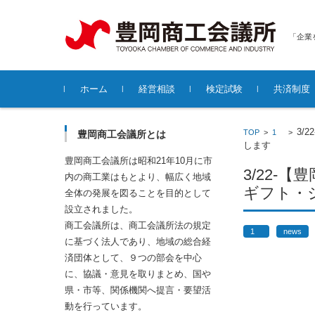
「企業
コンテンツに移動
ホーム
経営相談
検定試験
共済制度
各種無料経営相談について
3/
TOP
>
1
>
豊岡商工会議所とは
します
豊岡商工会議所は昭和21年10月に市
3/22
内の商工業はもとより、幅広く地域
ギフト・
全体の発展を図ることを目的として
設立されました。
商工会議所は、商工会議所法の規定
1
news
に基づく法人であり、地域の総合経
済団体として、９つの部会を中心
に、協議・意見を取りまとめ、国や
県・市等、関係機関へ提言・要望活
動を行っています。