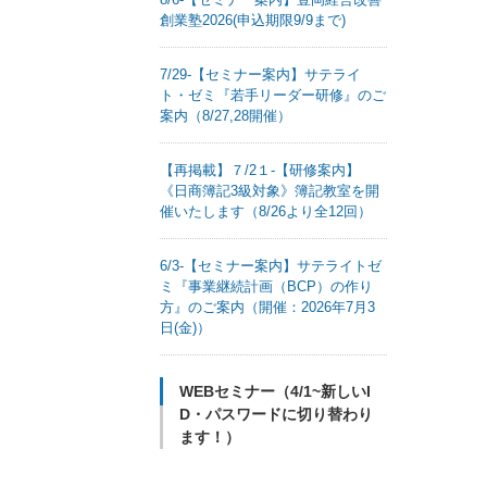
創業塾2026(申込期限9/9まで)
7/29-【セミナー案内】サテライ
ト・ゼミ『若手リーダー研修』のご
案内（8/27,28開催）
【再掲載】７/2１-【研修案内】
《日商簿記3級対象》簿記教室を開
催いたします（8/26より全12回）
6/3-【セミナー案内】サテライトゼ
ミ『事業継続計画（BCP）の作り
方』のご案内（開催：2026年7月3
日(金)）
WEBセミナー（4/1~新しいI
D・パスワードに切り替わり
ます！）