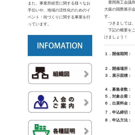
豊岡商工会議所
また、事業所経営に関する様々なお
大級の国際展示
手伝いや、地域の活性化のためのイ
す。
ベント・街づくりに関する事業を行
つきましては、
っています。
下記の概要をご
けましょう！
１．開催期間：
2
※展示物の
２．開催場所：
３．展示面積：
１
1社ごとに
４．募集者数：
５．対象企業：
６．出展料金：
７
．申込締切：
８．申込方法：
申込者多数