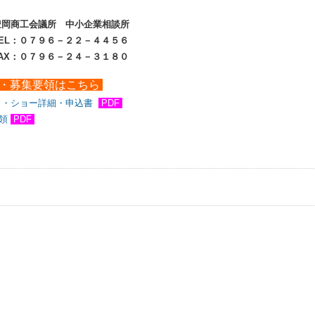
豊岡商工会議所 中小企業相談所
７９６－２２－４４５６
７９６－２４－３１８０
・募集要領はこちら
ト・ショー詳細・申込書
PDF
領
PDF
事