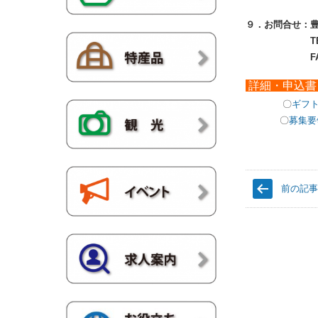
９．お問合せ：
TEL：０
FAX：０
詳細・申込書
〇
ギフ
〇
募集要
前の記