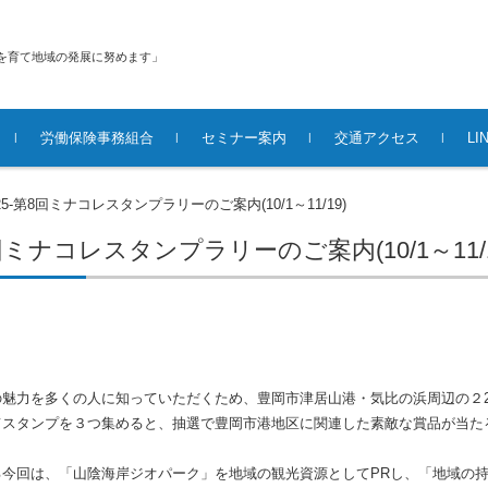
を育て地域の発展に努めます」
労働保険事務組合
セミナー案内
交通アクセス
L
/25-第8回ミナコレスタンプラリーのご案内(10/1～11/19)
8回ミナコレスタンプラリーのご案内(10/1～11/1
魅力を多くの人に知っていただくため、豊岡市津居山港・気比の浜周辺の２
てスタンプを３つ集めると、抽選で豊岡市港地区に関連した素敵な賞品が当た
。
今回は、「山陰海岸ジオパーク」を地域の観光資源としてPRし、「地域の