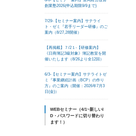
創業塾2026(申込期限9/9まで)
7/29-【セミナー案内】サテライ
ト・ゼミ『若手リーダー研修』のご
案内（8/27,28開催）
【再掲載】７/2１-【研修案内】
《日商簿記3級対象》簿記教室を開
催いたします（8/26より全12回）
6/3-【セミナー案内】サテライトゼ
ミ『事業継続計画（BCP）の作り
方』のご案内（開催：2026年7月3
日(金)）
WEBセミナー（4/1~新しいI
D・パスワードに切り替わり
ます！）