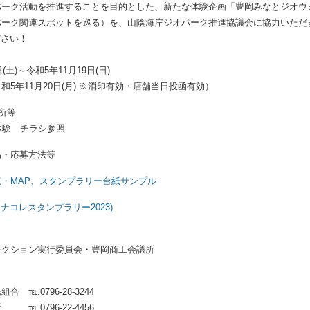
パーク活動を推進することを目的とした、新たな体験企画「豊岡みなとジオウ
パーク関連スポットを巡る）を、山陰海岸ジオパーク推進協議会に協力いただ
さい！
土)～令和5年11月19日(日)
和5年11月20日(月) ※消印有効・店舗当日投函有効）
所等
体験 チラシ参照
・応募方法等
・MAP、スタンプラリー台紙サンプル
p(ミナコレスタンプラリー2023)
クション実行委員会・豊岡商工会議所
℡.0796-28-3244
.0796-22-4456