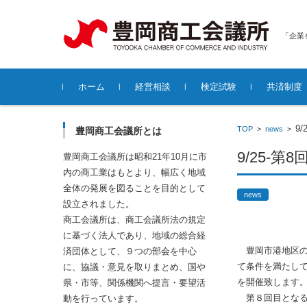
「企業
コンテンツに移動
ホーム
経営相談
検定試験
共済制度
各種無料経営相談について
9
TOP
>
news
>
豊岡商工会議所とは
9/25-第
豊岡商工会議所は昭和21年10月に市
内の商工業はもとより、幅広く地域
全体の発展を図ることを目的として
news
設立されました。
商工会議所は、商工会議所法の規定
に基づく法人であり、地域の総合経
豊岡市港地区の
済団体として、９つの部会を中心
て条件を満たし
に、協議・意見を取りまとめ、国や
を開催致します
県・市等、関係機関へ提言・要望活
第８回目となる
動を行っています。