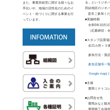
る」というジオ
また、事業所経営に関する様々なお
田結地区のジオ
手伝いや、地域の活性化のためのイ
是非ご参加くだ
ベント・街づくりに関する事業を行
■実施時期
っています。
令和5年10月1日(
（応募締切：令
■スタンプ設置場
全21カ所＋３
参加方法・賞品
参加店舗等一覧
Google ma
■主催
豊岡ミナトコレ
■お問合せ先
豊岡みなと観光組合 
豊岡商工会議所 ℡