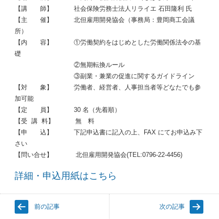
【講 師】 社会保険労務士法人リライエ 石田隆利 氏
【主 催】 北但雇用開発協会（事務局：豊岡商工会議
所）
【内 容】 ①労働契約をはじめとした労働関係法令の基
礎
②無期転換ルール
③副業・兼業の促進に関するガイドライン
【対 象】 労働者、経営者、人事担当者等どなたでも参
加可能
【定 員】 30 名（先着順）
【受 講 料】 無 料
【申 込】 下記申込書に記入の上、FAX にてお申込み下
さい
【問い合せ】 北但雇用開発協会(TEL:0796-22-4456)
詳細・申込用紙はこちら
前の記事
次の記事