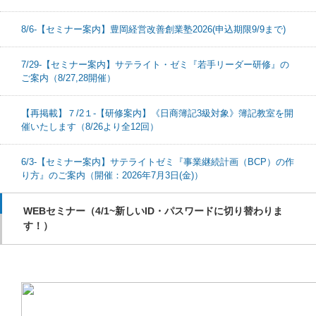
8/6-【セミナー案内】豊岡経営改善創業塾2026(申込期限9/9まで)
7/29-【セミナー案内】サテライト・ゼミ『若手リーダー研修』の
ご案内（8/27,28開催）
【再掲載】７/2１-【研修案内】《日商簿記3級対象》簿記教室を開
催いたします（8/26より全12回）
6/3-【セミナー案内】サテライトゼミ『事業継続計画（BCP）の作
り方』のご案内（開催：2026年7月3日(金)）
WEBセミナー（4/1~新しいID・パスワードに切り替わりま
す！）