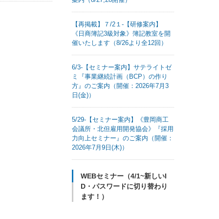
【再掲載】７/2１-【研修案内】
《日商簿記3級対象》簿記教室を開
催いたします（8/26より全12回）
6/3-【セミナー案内】サテライトゼ
ミ『事業継続計画（BCP）の作り
方』のご案内（開催：2026年7月3
日(金)）
5/29-【セミナー案内】《豊岡商工
会議所・北但雇用開発協会》『採用
力向上セミナー』のご案内（開催：
2026年7月9日(木)）
WEBセミナー（4/1~新しいI
D・パスワードに切り替わり
ます！）