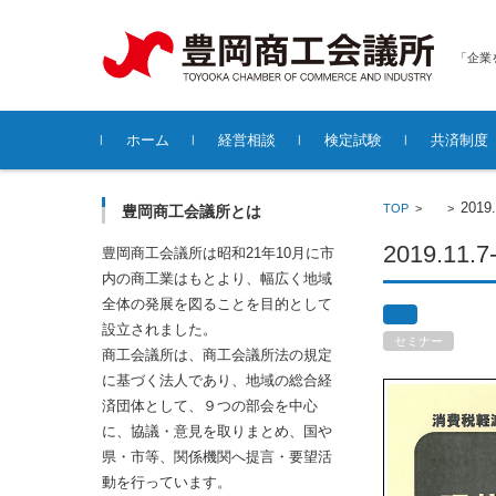
「企業
コンテンツに移動
ホーム
経営相談
検定試験
共済制度
各種無料経営相談について
201
TOP
>
>
豊岡商工会議所とは
2019.1
豊岡商工会議所は昭和21年10月に市
内の商工業はもとより、幅広く地域
全体の発展を図ることを目的として
設立されました。
セミナー
商工会議所は、商工会議所法の規定
に基づく法人であり、地域の総合経
済団体として、９つの部会を中心
に、協議・意見を取りまとめ、国や
県・市等、関係機関へ提言・要望活
動を行っています。