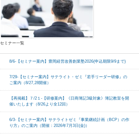
セミナー一覧
8/6-【セミナー案内】豊岡経営改善創業塾2026(申込期限9/9まで)
7/29-【セミナー案内】サテライト・ゼミ『若手リーダー研修』の
ご案内（8/27,28開催）
【再掲載】７/2１-【研修案内】《日商簿記3級対象》簿記教室を開
催いたします（8/26より全12回）
6/3-【セミナー案内】サテライトゼミ『事業継続計画（BCP）の作
り方』のご案内（開催：2026年7月3日(金)）