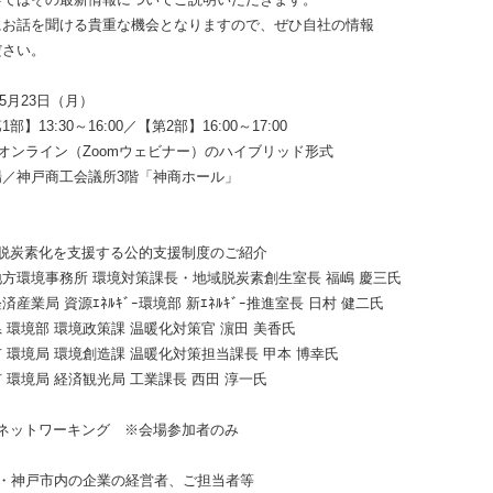
にお話を聞ける貴重な機会となりますので、ぜひ自社の情報
ださい。
年5月23日（月）
0～16:00／【第2部】16:00～17:00
オンライン（Zoomウェビナー）のハイブリッド形式
工会議所3階「神商ホール」
の脱炭素化を支援する公的支援制度のご紹介
環境事務所 環境対策課長・地域脱炭素創生室長 福嶋 慶三氏
資源ｴﾈﾙｷﾞｰ環境部 新ｴﾈﾙｷﾞｰ推進室長 日村 健二氏
 環境政策課 温暖化対策官 濵田 美香氏
 環境創造課 温暖化対策担当課長 甲本 博幸氏
 経済観光局 工業課長 西田 淳一氏
・ネットワーキング ※会場参加者のみ
県・神戸市内の企業の経営者、ご担当者等