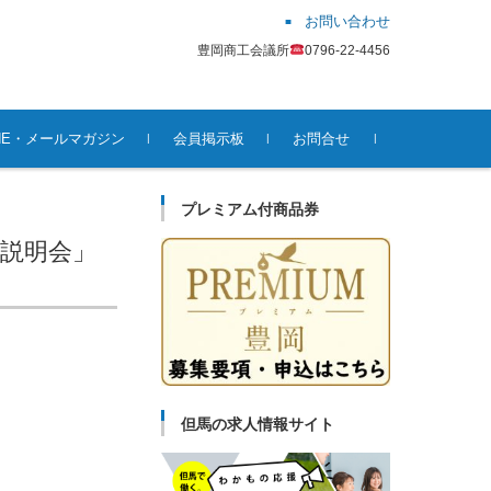
お問い合わせ
豊岡商工会議所
0796-22-4456
INE・メールマガジン
会員掲示板
お問合せ
プレミアム付商品券
策説明会」
但馬の求人情報サイト