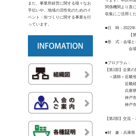
また、事業所経営に関する様々なお
関係機関より直
手伝いや、地域の活性化のためのイ
収集にご活用く
ベント・街づくりに関する事業を行
っています。
■日 時：2022
【第1部】13:3
■形 式：会場と
会場／神戸商
■プログラム：
【第1部】企業
＜講師＞近畿地方
近畿経済産業局 
兵庫県 環境部
神戸市 環境局
神戸市 環境局
【第2部】交流
■対 象：兵庫