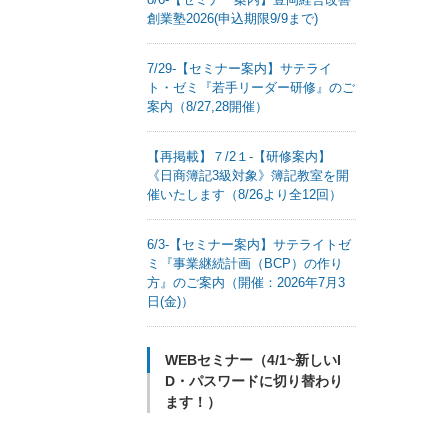
創業塾2026(申込期限9/9まで)
7/29-【セミナー案内】サテライ
ト・ゼミ『若手リーダー研修』のご
案内（8/27,28開催）
【再掲載】７/2１-【研修案内】
《日商簿記3級対象》簿記教室を開
催いたします（8/26より全12回）
6/3-【セミナー案内】サテライトゼ
ミ『事業継続計画（BCP）の作り
方』のご案内（開催：2026年7月3
日(金)）
WEBセミナー（4/1~新しいI
D・パスワードに切り替わり
ます！）