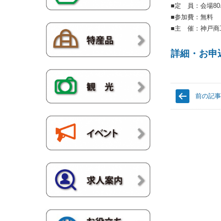
■定 員：会場8
■参加費：無料
■主 催：神戸商
詳細・お申
前の記