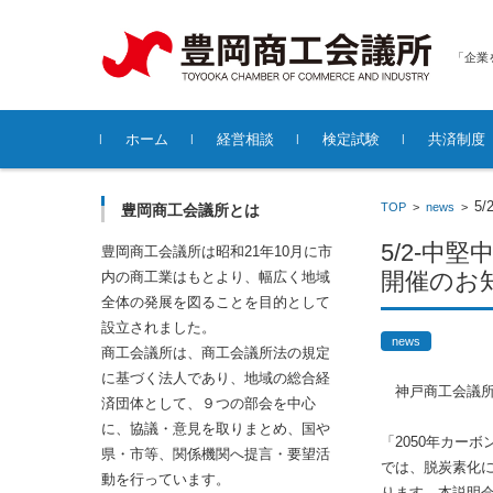
「企業
コンテンツに移動
ホーム
経営相談
検定試験
共済制度
各種無料経営相談について
5
TOP
>
news
>
豊岡商工会議所とは
5/2-
豊岡商工会議所は昭和21年10月に市
開催のお
内の商工業はもとより、幅広く地域
全体の発展を図ることを目的として
設立されました。
news
商工会議所は、商工会議所法の規定
に基づく法人であり、地域の総合経
神戸商工会議所
済団体として、９つの部会を中心
に、協議・意見を取りまとめ、国や
「2050年カー
県・市等、関係機関へ提言・要望活
では、脱炭素化
動を行っています。
ります。本説明