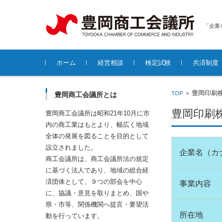
「企業
コンテンツに移動
ホーム
経営相談
検定試験
共済制度
各種無料経営相談について
豊岡印刷
TOP
>
豊岡商工会議所とは
豊岡印刷
豊岡商工会議所は昭和21年10月に市
内の商工業はもとより、幅広く地域
全体の発展を図ることを目的として
設立されました。
企業名（カ
商工会議所は、商工会議所法の規定
に基づく法人であり、地域の総合経
済団体として、９つの部会を中心
事業内容
に、協議・意見を取りまとめ、国や
県・市等、関係機関へ提言・要望活
所在地
動を行っています。