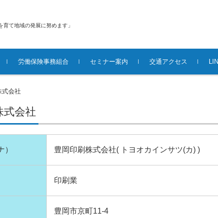
を育て地域の発展に努めます」
労働保険事務組合
セミナー案内
交通アクセス
L
株式会社
株式会社
ナ）
豊岡印刷株式会社( トヨオカインサツ(カ) )
印刷業
豊岡市京町11-4