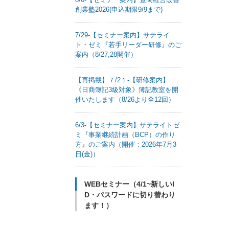
創業塾2026(申込期限9/9まで)
7/29-【セミナー案内】サテライ
ト・ゼミ『若手リーダー研修』のご
案内（8/27,28開催）
【再掲載】７/2１-【研修案内】
《日商簿記3級対象》簿記教室を開
催いたします（8/26より全12回）
6/3-【セミナー案内】サテライトゼ
ミ『事業継続計画（BCP）の作り
方』のご案内（開催：2026年7月3
日(金)）
WEBセミナー（4/1~新しいI
D・パスワードに切り替わり
ます！）