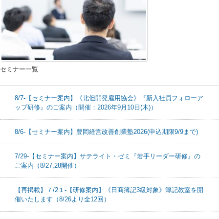
セミナー一覧
8/7-【セミナー案内】《北但開発雇用協会》『新入社員フォローア
ップ研修』のご案内（開催：2026年9月10日(木)）
8/6-【セミナー案内】豊岡経営改善創業塾2026(申込期限9/9まで)
7/29-【セミナー案内】サテライト・ゼミ『若手リーダー研修』の
ご案内（8/27,28開催）
【再掲載】７/2１-【研修案内】《日商簿記3級対象》簿記教室を開
催いたします（8/26より全12回）