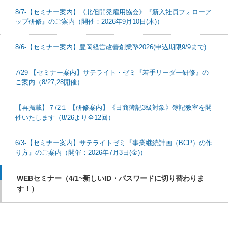
8/7-【セミナー案内】《北但開発雇用協会》『新入社員フォローア
ップ研修』のご案内（開催：2026年9月10日(木)）
8/6-【セミナー案内】豊岡経営改善創業塾2026(申込期限9/9まで)
7/29-【セミナー案内】サテライト・ゼミ『若手リーダー研修』の
ご案内（8/27,28開催）
【再掲載】７/2１-【研修案内】《日商簿記3級対象》簿記教室を開
催いたします（8/26より全12回）
6/3-【セミナー案内】サテライトゼミ『事業継続計画（BCP）の作
り方』のご案内（開催：2026年7月3日(金)）
WEBセミナー（4/1~新しいID・パスワードに切り替わりま
す！）