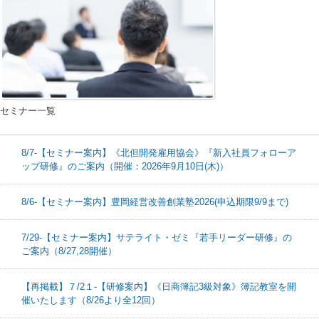
セミナー一覧
8/7-【セミナー案内】《北但開発雇用協会》『新入社員フォローア
ップ研修』のご案内（開催：2026年9月10日(木)）
8/6-【セミナー案内】豊岡経営改善創業塾2026(申込期限9/9まで)
7/29-【セミナー案内】サテライト・ゼミ『若手リーダー研修』の
ご案内（8/27,28開催）
【再掲載】７/2１-【研修案内】《日商簿記3級対象》簿記教室を開
催いたします（8/26より全12回）