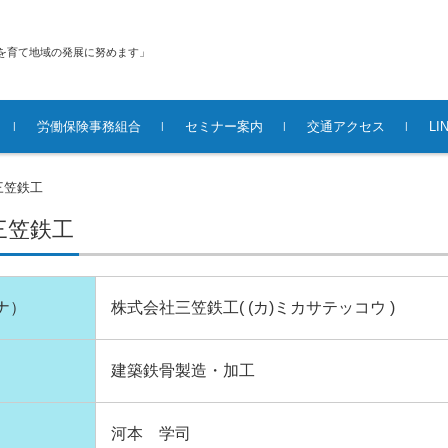
を育て地域の発展に努めます」
労働保険事務組合
セミナー案内
交通アクセス
L
三笠鉄工
三笠鉄工
ナ）
株式会社三笠鉄工( (カ)ミカサテッコウ )
建築鉄骨製造・加工
河本 学司