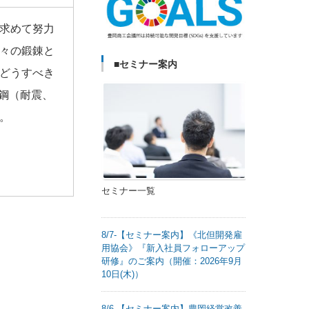
求めて努力
々の鍛錬と
■セミナー案内
どうすべき
鉄鋼（耐震、
。
セミナー一覧
8/7-【セミナー案内】《北但開発雇
用協会》『新入社員フォローアップ
研修』のご案内（開催：2026年9月
10日(木)）
8/6-【セミナー案内】豊岡経営改善