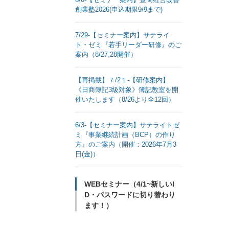
創業塾2026(申込期限9/9まで)
7/29-【セミナー案内】サテライ
ト・ゼミ『若手リーダー研修』のご
案内（8/27,28開催）
【再掲載】７/2１-【研修案内】
《日商簿記3級対象》簿記教室を開
催いたします（8/26より全12回）
6/3-【セミナー案内】サテライトゼ
ミ『事業継続計画（BCP）の作り
方』のご案内（開催：2026年7月3
日(金)）
WEBセミナー（4/1~新しいI
D・パスワードに切り替わり
ます！）