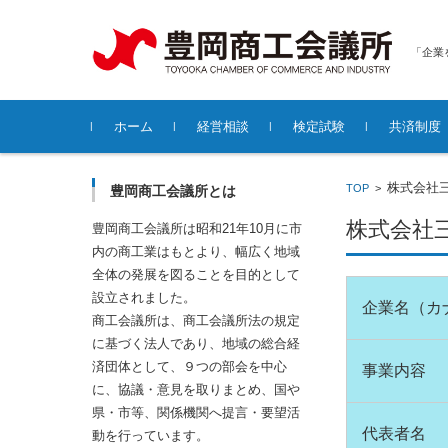
「企業
コンテンツに移動
ホーム
経営相談
検定試験
共済制度
各種無料経営相談について
株式会社
TOP
>
豊岡商工会議所とは
株式会社
豊岡商工会議所は昭和21年10月に市
内の商工業はもとより、幅広く地域
全体の発展を図ることを目的として
設立されました。
企業名（カ
商工会議所は、商工会議所法の規定
に基づく法人であり、地域の総合経
済団体として、９つの部会を中心
事業内容
に、協議・意見を取りまとめ、国や
県・市等、関係機関へ提言・要望活
代表者名
動を行っています。