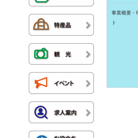
事業概要・
ト