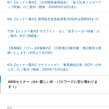
8/7-【セミナー案内】《北但開発雇用協会》『新入社員フォローア
ップ研修』のご案内（開催：2026年9月10日(木)）
8/6-【セミナー案内】豊岡経営改善創業塾2026(申込期限9/9まで)
7/29-【セミナー案内】サテライト・ゼミ『若手リーダー研修』の
ご案内（8/27,28開催）
【再掲載】７/2１-【研修案内】《日商簿記3級対象》簿記教室を開
催いたします（8/26より全12回）
6/3-【セミナー案内】サテライトゼミ『事業継続計画（BCP）の作
り方』のご案内（開催：2026年7月3日(金)）
WEBセミナー（4/1~新しいID・パスワードに切り替わりま
す！）