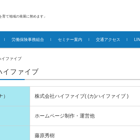
を育て地域の発展に努めます」
労働保険事務組合
セミナー案内
交通アクセス
L
ハイファイブ
ハイファイブ
ナ）
株式会社ハイファイブ( (カ)ハイファイブ )
ホームページ制作・運営他
藤原秀樹