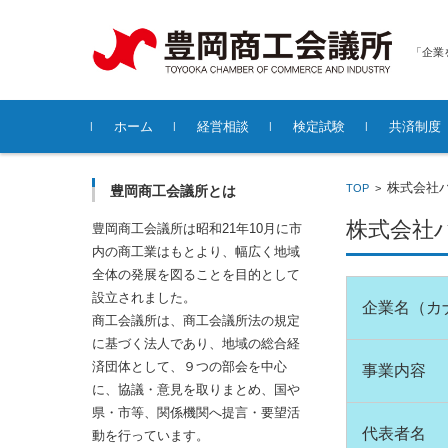
「企業
コンテンツに移動
ホーム
経営相談
検定試験
共済制度
各種無料経営相談について
株式会社
TOP
>
豊岡商工会議所とは
株式会社
豊岡商工会議所は昭和21年10月に市
内の商工業はもとより、幅広く地域
全体の発展を図ることを目的として
設立されました。
企業名（カ
商工会議所は、商工会議所法の規定
に基づく法人であり、地域の総合経
済団体として、９つの部会を中心
事業内容
に、協議・意見を取りまとめ、国や
県・市等、関係機関へ提言・要望活
代表者名
動を行っています。