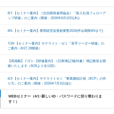
8/7-【セミナー案内】《北但開発雇用協会》『新入社員フォローア
ップ研修』のご案内（開催：2026年9月10日(木)）
8/6-【セミナー案内】豊岡経営改善創業塾2026(申込期限9/9まで)
7/29-【セミナー案内】サテライト・ゼミ『若手リーダー研修』の
ご案内（8/27,28開催）
【再掲載】７/2１-【研修案内】《日商簿記3級対象》簿記教室を開
催いたします（8/26より全12回）
6/3-【セミナー案内】サテライトゼミ『事業継続計画（BCP）の作
り方』のご案内（開催：2026年7月3日(金)）
WEBセミナー（4/1~新しいID・パスワードに切り替わりま
す！）