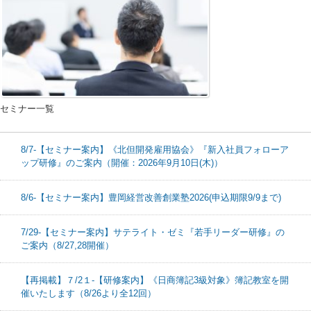
セミナー一覧
8/7-【セミナー案内】《北但開発雇用協会》『新入社員フォローア
ップ研修』のご案内（開催：2026年9月10日(木)）
8/6-【セミナー案内】豊岡経営改善創業塾2026(申込期限9/9まで)
7/29-【セミナー案内】サテライト・ゼミ『若手リーダー研修』の
ご案内（8/27,28開催）
【再掲載】７/2１-【研修案内】《日商簿記3級対象》簿記教室を開
催いたします（8/26より全12回）