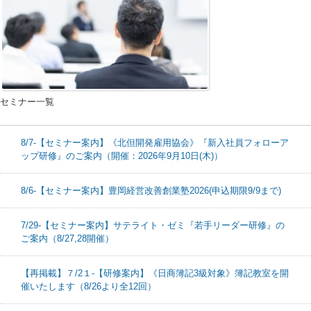
セミナー一覧
8/7-【セミナー案内】《北但開発雇用協会》『新入社員フォローア
ップ研修』のご案内（開催：2026年9月10日(木)）
8/6-【セミナー案内】豊岡経営改善創業塾2026(申込期限9/9まで)
7/29-【セミナー案内】サテライト・ゼミ『若手リーダー研修』の
ご案内（8/27,28開催）
【再掲載】７/2１-【研修案内】《日商簿記3級対象》簿記教室を開
催いたします（8/26より全12回）